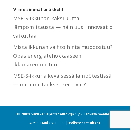
Viimeisimmät artikkelit
MSE-S-ikkunan kaksi uutta
lämpömittausta — näin uusi innovaatio
vaikuttaa
Mistä ikkunan vaihto hinta muodostuu?
Opas energiatehokkaaseen
ikkunaremonttiin
MSE-S-ikkuna keväisessä lämpötestissä
— mitä mittaukset kertovat?
© Puusepänliike Veljekset Aitto-oja Oy • Hankasalmentie 1,
41500 Hankasalmi as. |
Eväste­asetukset