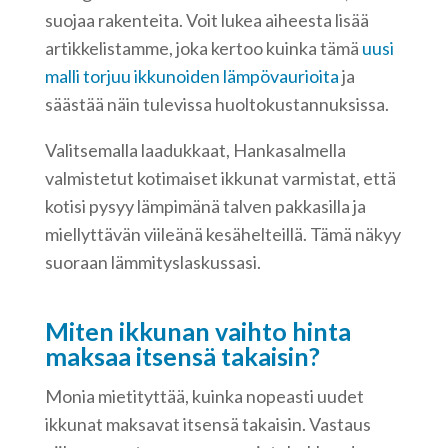
suojaa rakenteita. Voit lukea aiheesta lisää
artikkelistamme, joka kertoo kuinka tämä
uusi
malli torjuu ikkunoiden lämpövaurioita
ja
säästää näin tulevissa huoltokustannuksissa.
Valitsemalla laadukkaat, Hankasalmella
valmistetut kotimaiset ikkunat varmistat, että
kotisi pysyy lämpimänä talven pakkasilla ja
miellyttävän viileänä kesähelteillä. Tämä näkyy
suoraan lämmityslaskussasi.
Miten ikkunan vaihto hinta
maksaa itsensä takaisin?
Monia mietityttää, kuinka nopeasti uudet
ikkunat maksavat itsensä takaisin. Vastaus