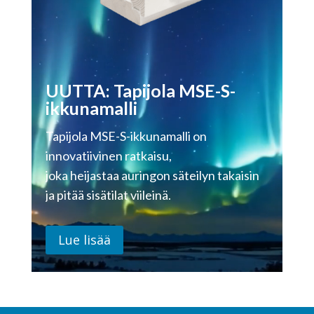
UUTTA: Tapijola MSE-S-
ikkunamalli
Tapijola MSE-S-ikkunamalli on
innovatiivinen ratkaisu,
joka heijastaa auringon säteilyn takaisin
ja pitää sisätilat viileinä.
Lue lisää