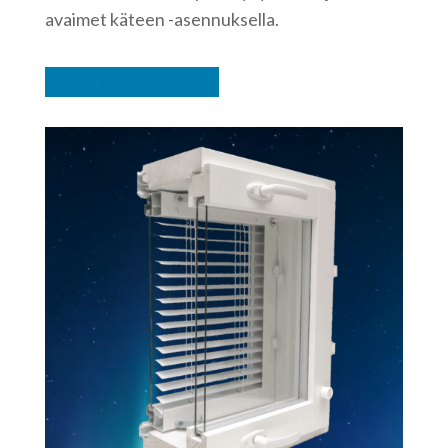
avaimet käteen -asennuksella.
Pyydä ikkunatarjous
Videotoistin