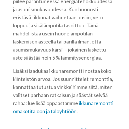
piilee parantuneessa energiatehokkuudessa
ja asumismukavuudessa. Kun huonosti
eristävät ikkunat vaihdetaan uusiin, veto
loppuu ja sisälämpötila tasoittuu. Tämä
mahdollistaa usein huonelämpötilan
laskemisen asteella tai parilla ilman, että
asumismukavuus kärsii – jokainen laskettu
aste säästää noin 5 % lämmitysenergiaa.
Lisäksi laadukas ikkunaremontti nostaa koko
kiinteistön arvoa. Jos suunnittelet remonttia,
kannattaa tutustua vinkkeihimme siitä, miten
valitset parhaan ratkaisun ja säästät selvää
rahaa: lue lisää oppaastamme
ikkunaremontti
omakotitaloon ja taloyhtiöön
.