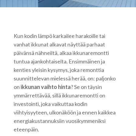
Kun kodin lämpö karkailee harakoille tai
vanhat ikkunat alkavat näyttää parhaat
päivänsä nähneiltä, alkaa ikkunaremontti
tuntua ajankohtaiselta. Ensimmäinen ja
kenties yleisin kysymys, joka remonttia
suunnittelevan mielessä herää, on: paljonko
on
ikkunan vaihto hinta
? Se on täysin
ymmärrettävää, sillä ikkunaremontti on
investointi, joka vaikuttaa kodin
viihtyisyyteen, ulkonäköön ja ennen kaikkea
energiakustannuksiin vuosikymmeniksi
eteenpäin.