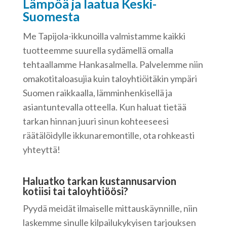
Lämpöä ja laatua Keski-
Suomesta
Me Tapijola-ikkunoilla valmistamme kaikki
tuotteemme suurella sydämellä omalla
tehtaallamme Hankasalmella. Palvelemme niin
omakotitaloasujia kuin taloyhtiöitäkin ympäri
Suomen raikkaalla, lämminhenkisellä ja
asiantuntevalla otteella. Kun haluat tietää
tarkan hinnan juuri sinun kohteeseesi
räätälöidylle ikkunaremontille, ota rohkeasti
yhteyttä!
Haluatko tarkan kustannusarvion
kotiisi tai taloyhtiöösi?
Pyydä meidät ilmaiselle mittauskäynnille, niin
laskemme sinulle kilpailukykyisen tarjouksen