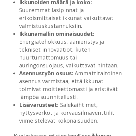
Ikkunoiden määrä ja koko:
Suuremmat lasipinnat ja
erikoismittaiset ikkunat vaikuttavat
valmistuskustannuksiin.
Ikkunamallin ominaisuudet:
Energiatehokkuus, äänieristys ja
tekniset innovaatiot, kuten
huurtumattomuus tai
auringonsuojaus, vaikuttavat hintaan.
Asennustyön osuus:
Ammattitaitoinen
asennus varmistaa, että ikkunat
toimivat moitteettomasti ja eristävät
lämpöä suunnitellusti.
Lisävarusteet:
Sälekaihtimet,
hyttysverkot ja korvausilmaventtiilit
viimeistelevät kokonaisuuden.
Kun lasketaan, mikä on lopullinen
ikkunan