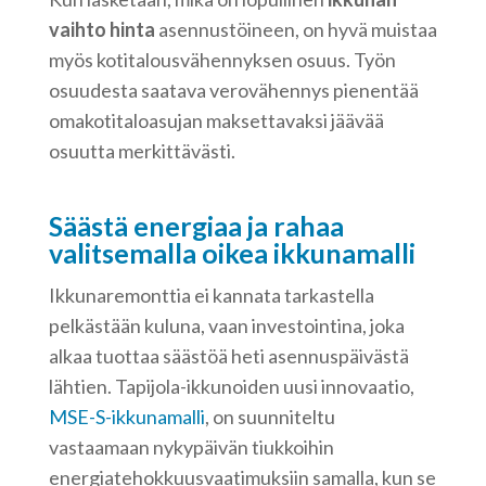
vaihto hinta
asennustöineen, on hyvä muistaa
myös kotitalousvähennyksen osuus. Työn
osuudesta saatava verovähennys pienentää
omakotitaloasujan maksettavaksi jäävää
osuutta merkittävästi.
Säästä energiaa ja rahaa
valitsemalla oikea ikkunamalli
Ikkunaremonttia ei kannata tarkastella
pelkästään kuluna, vaan investointina, joka
alkaa tuottaa säästöä heti asennuspäivästä
lähtien. Tapijola-ikkunoiden uusi innovaatio,
MSE-S-ikkunamalli
, on suunniteltu
vastaamaan nykypäivän tiukkoihin
energiatehokkuusvaatimuksiin samalla, kun se