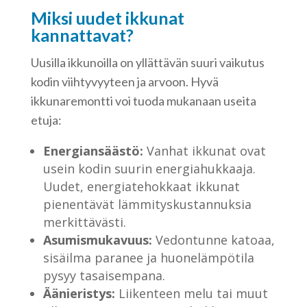
Miksi uudet ikkunat
kannattavat?
Uusilla ikkunoilla on yllättävän suuri vaikutus
kodin viihtyvyyteen ja arvoon. Hyvä
ikkunaremontti voi tuoda mukanaan useita
etuja:
Energiansäästö:
Vanhat ikkunat ovat
usein kodin suurin energiahukkaaja.
Uudet, energiatehokkaat ikkunat
pienentävät lämmityskustannuksia
merkittävästi.
Asumismukavuus:
Vedontunne katoaa,
sisäilma paranee ja huonelämpötila
pysyy tasaisempana.
Äänieristys:
Liikenteen melu tai muut