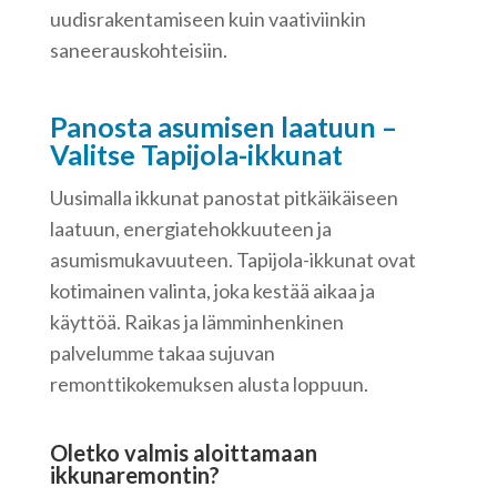
uudisrakentamiseen kuin vaativiinkin
saneerauskohteisiin.
Panosta asumisen laatuun –
Valitse Tapijola-ikkunat
Uusimalla ikkunat panostat pitkäikäiseen
laatuun, energiatehokkuuteen ja
asumismukavuuteen. Tapijola-ikkunat ovat
kotimainen valinta, joka kestää aikaa ja
käyttöä. Raikas ja lämminhenkinen
palvelumme takaa sujuvan
remonttikokemuksen alusta loppuun.
Oletko valmis aloittamaan
ikkunaremontin?