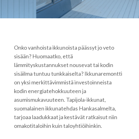
Onko vanhoista ikkunoista päässyt jo veto
sisään? Huomaatko, että
lämmityskustannukset nousevat tai kodin
sisäilma tuntuu tunkkaiselta? Ikkunaremontti
on yksi merkittävimmistä investoinneista
kodin energiatehokkuuteen ja
asumismukavuuteen. Tapijola-ikkunat,
suomalainen ikkunatehdas Hankasalmelta,
tarjoaa laadukkaat ja kestävät ratkaisut niin
omakotitaloihin kuin taloyhtiöihinkin.