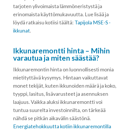
tarjoten ylivoimaista lämmöneristystä ja
erinomaista käyttömukavuutta. Lue lisää ja
löydä ratkaisu kotiisi täältä:
Tapijola MSE-S -
ikkunat
.
Ikkunaremontti hinta – Mihin
varautua ja miten säästää?
Ikkunaremontin hinta on luonnollisesti monia
mietityttävä kysymys. Hintaan vaikuttavat
monet tekijät, kuten ikkunoiden määrä ja koko,
tyyppi, lasitus, lisävarusteet ja asennuksen
laajuus. Vaikka aluksi ikkunaremontti voi
tuntua suurelta investoinnilta, on tärkeää
nähdä se pitkän aikavälin säästönä.
Energiatehokkuutta kotiin ikkunaremontilla