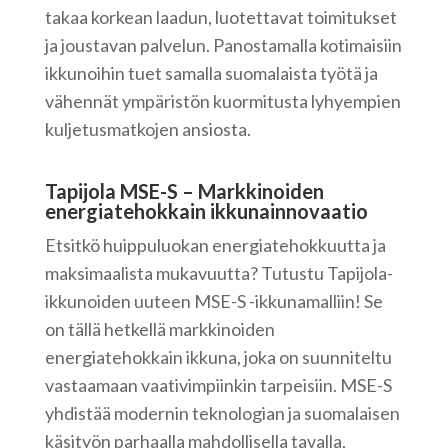
takaa korkean laadun, luotettavat toimitukset
ja joustavan palvelun. Panostamalla kotimaisiin
ikkunoihin tuet samalla suomalaista työtä ja
vähennät ympäristön kuormitusta lyhyempien
kuljetusmatkojen ansiosta.
Tapijola MSE-S – Markkinoiden
energiatehokkain ikkunainnovaatio
Etsitkö huippuluokan energiatehokkuutta ja
maksimaalista mukavuutta? Tutustu Tapijola-
ikkunoiden uuteen MSE-S -ikkunamalliin! Se
on tällä hetkellä markkinoiden
energiatehokkain ikkuna, joka on suunniteltu
vastaamaan vaativimpiinkin tarpeisiin. MSE-S
yhdistää modernin teknologian ja suomalaisen
käsityön parhaalla mahdollisella tavalla,