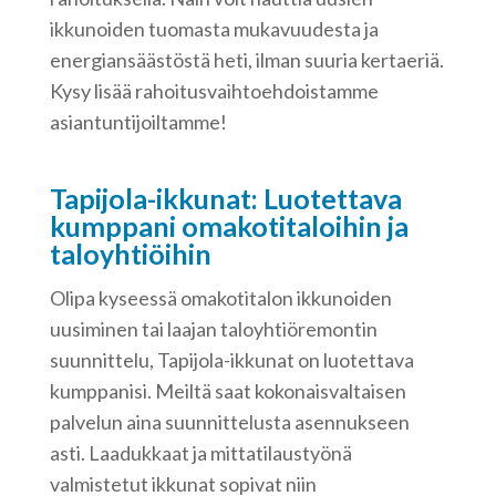
ikkunoiden tuomasta mukavuudesta ja
energiansäästöstä heti, ilman suuria kertaeriä.
Kysy lisää rahoitusvaihtoehdoistamme
asiantuntijoiltamme!
Tapijola-ikkunat: Luotettava
kumppani omakotitaloihin ja
taloyhtiöihin
Olipa kyseessä omakotitalon ikkunoiden
uusiminen tai laajan taloyhtiöremontin
suunnittelu, Tapijola-ikkunat on luotettava
kumppanisi. Meiltä saat kokonaisvaltaisen
palvelun aina suunnittelusta asennukseen
asti. Laadukkaat ja mittatilaustyönä
valmistetut ikkunat sopivat niin