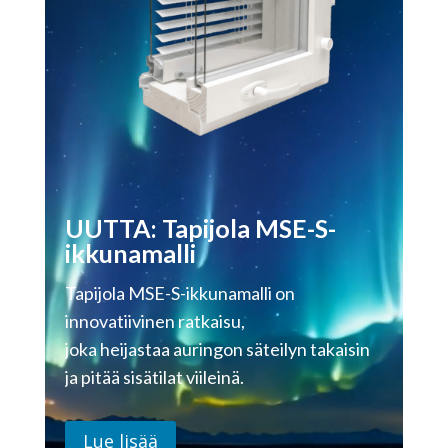
UUTTA: Tapijola MSE-S-
ikkunamalli
Tapijola MSE-S-ikkunamalli on
innovatiivinen ratkaisu,
joka heijastaa auringon säteilyn takaisin
ja pitää sisätilat viileinä.
Lue lisää