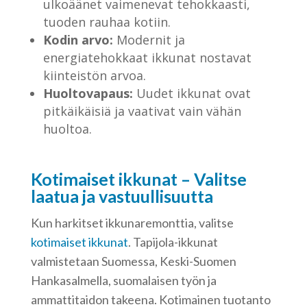
ulkoäänet vaimenevat tehokkaasti,
tuoden rauhaa kotiin.
Kodin arvo:
Modernit ja
energiatehokkaat ikkunat nostavat
kiinteistön arvoa.
Huoltovapaus:
Uudet ikkunat ovat
pitkäikäisiä ja vaativat vain vähän
huoltoa.
Kotimaiset ikkunat – Valitse
laatua ja vastuullisuutta
Kun harkitset ikkunaremonttia, valitse
kotimaiset ikkunat
. Tapijola-ikkunat
valmistetaan Suomessa, Keski-Suomen
Hankasalmella, suomalaisen työn ja
ammattitaidon takeena. Kotimainen tuotanto