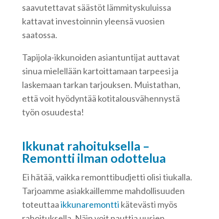
saavutettavat säästöt lämmityskuluissa
kattavat investoinnin yleensä vuosien
saatossa.
Tapijola-ikkunoiden asiantuntijat auttavat
sinua mielellään kartoittamaan tarpeesi ja
laskemaan tarkan tarjouksen. Muistathan,
että voit hyödyntää kotitalousvähennystä
työn osuudesta!
Ikkunat rahoituksella –
Remontti ilman odottelua
Ei hätää, vaikka remonttibudjetti olisi tiukalla.
Tarjoamme asiakkaillemme mahdollisuuden
toteuttaa
ikkunaremontti
kätevästi myös
rahoituksella. Näin voit nauttia uusien