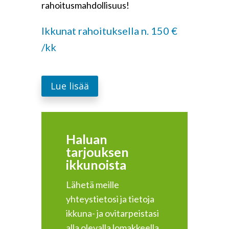
rahoitusmahdollisuus!
Ikkunat rahoituksella n. 150 €
/kk
Lue lisää
Haluan
tarjouksen
ikkunoista
Lähetä meille
yhteystietosi ja tietoja
ikkuna- ja ovitarpeistasi
alla olevalla lomakkeella.