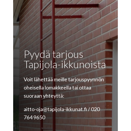
Pyydä tarjous
Tapijola-ikkunoista
Voit lähettää meille tarjouspyynnön
oheisella lomakkeella tai ottaa
suoraan yhteyttä:
aitto-oja@tapijola-ikkunat.fi /
020
764 9650