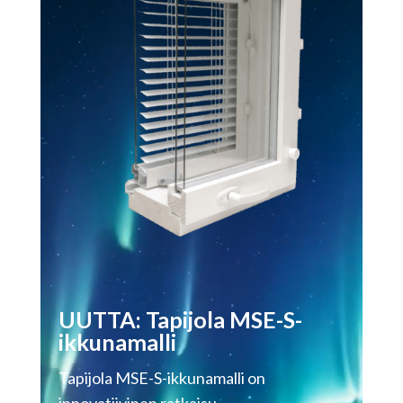
UUTTA: Tapijola MSE-S-
ikkunamalli
Tapijola MSE-S-ikkunamalli on
innovatiivinen ratkaisu,