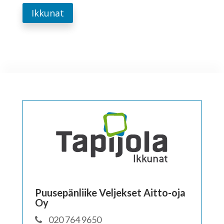
Ikkunat
Puusepänliike Veljekset Aitto-oja
Oy
020 764 9650