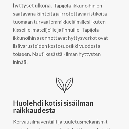
hyttyset ulkona.
Tapijola-ikkunoihin on
saatavana kiinteitä ja irrotettavia ristikoita
tuomaan turvaa lemmikkieläimillesi, kuten
kissoille, matelijoille ja linnuille. Tapijola-
ikkunoihin asennettavat hyttysverkot ovat
lisävarusteiden kestosuosikki vuodesta
toiseen. Nauti kesästä - ilman hyttysten
ininää!
Huolehdi kotisi sisäilman
raikkaudesta
Korvausilmaventiilit ja tuuletusmekanismit