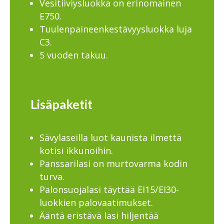
Vesitiiviysluokka on erinomainen
E750.
Tuulenpaineenkestävyysluokka luja
C3.
5 vuoden takuu.
Lisäpaketit
Sävylaseilla luot kaunista ilmettä
kotisi ikkunoihin.
Panssarilasi on murtovarma kodin
turva.
Palonsuojalasi täyttää EI15/EI30-
luokkien palovaatimukset.
Ääntä eristävä lasi hiljentää