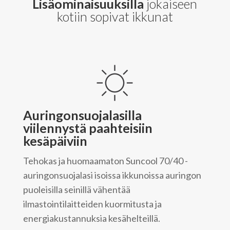
Lisäominaisuuksilla
jokaiseen
kotiin sopivat ikkunat
Auringonsuojalasilla
viilennystä paahteisiin
kesäpäiviin
Tehokas ja huomaamaton Suncool 70/40 -
auringonsuojalasi isoissa ikkunoissa auringon
puoleisilla seinillä vähentää
ilmastointilaitteiden kuormitusta ja
energiakustannuksia kesähelteillä.