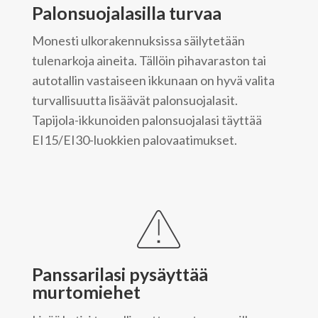
Palonsuojalasilla turvaa
Monesti ulkorakennuksissa säilytetään
tulenarkoja aineita. Tällöin pihavaraston tai
autotallin vastaiseen ikkunaan on hyvä valita
turvallisuutta lisäävät palonsuojalasit.
Tapijola-ikkunoiden palonsuojalasi täyttää
EI15/EI30-luokkien palovaatimukset.
Panssarilasi pysäyttää
murtomiehet