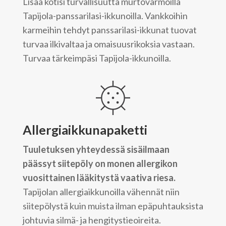
Lisää kotisi turvallisuutta murtovarmoilla
Tapijola-panssarilasi-ikkunoilla. Vankkoihin
karmeihin tehdyt panssarilasi-ikkunat tuovat
turvaa ilkivaltaa ja omaisuusrikoksia vastaan.
Turvaa tärkeimpäsi Tapijola-ikkunoilla.
Allergiaikkunapaketti
Tuuletuksen yhteydessä sisäilmaan
päässyt siitepöly on monen allergikon
vuosittainen lääkitystä vaativa riesa.
Tapijolan allergiaikkunoilla vähennät niin
siitepölystä kuin muista ilman epäpuhtauksista
johtuvia silmä- ja hengitystieoireita.