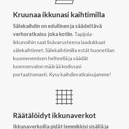
Kruunaa ikkunasi kaihtimilla
Sälekaihdin on edullinen ja säädeltävä
verhoratkaisu joka kotiin.
Tapijola-
ikkunoihin saat lisävarusteena laadukkaat
sälekaihtimet. Sälekaihtimilla estät huonetilan
kuumenemisen helteellä ja säädät
luonnonvalon määrää kodissasi
portaattomasti. Kysy kaihdinratkaisujamme!
Räätälöidyt ikkunaverkot
Ikkunaverkoilla pidät lemmikkisi sisällä ja