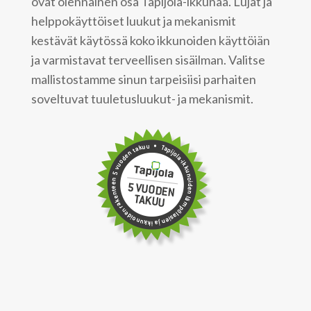
ovat olennainen osa Tapijola-ikkunaa. Lujat ja
helppokäyttöiset luukut ja mekanismit
kestävät käytössä koko ikkunoiden käyttöiän
ja varmistavat terveellisen sisäilman. Valitse
mallistostamme sinun tarpeisiisi parhaiten
soveltuvat tuuletusluukut- ja mekanismit.