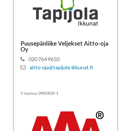
Puusepänliike Veljekset Aitto-oja
Oy
020 764 9650
aitto-oja@tapijola-ikkunat.fi
Y-tunnus 0985828-1